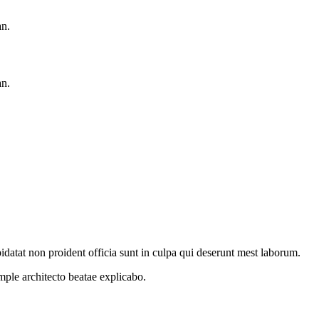
an.
an.
idatat non proident officia sunt in culpa qui deserunt mest laborum.
ample
architecto beatae explicabo.