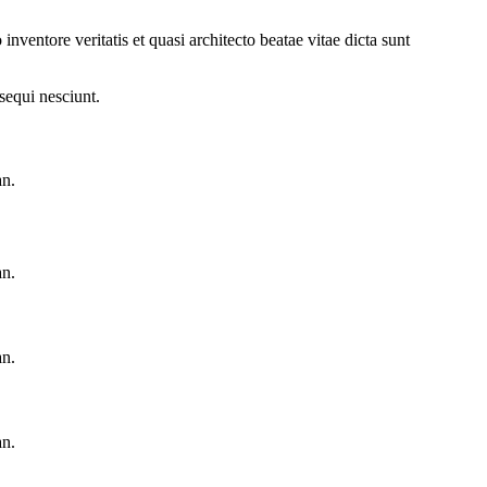
ventore veritatis et quasi architecto beatae vitae dicta sunt
sequi nesciunt.
an.
an.
an.
an.